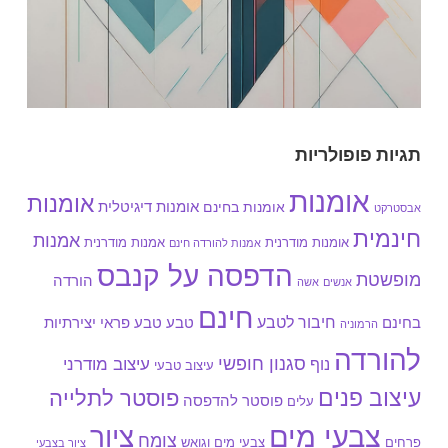
תגיות פופולריות
אומנות
אומנות
אומנות בחינם
אומנות דיגיטלית
אבסטרקט
חינמית
אמנות
אומנות מודרנית
אמנות מודרנית
אמנות להורדה חינם
הדפסה על קנבס
מופשטת
הורדה
אנשים
אשה
חינם
חיבור לטבע
בחינם
טבע
טבע פראי
יצירתיות
הרמוניה
להורדה
סגנון חופשי
עיצוב מודרני
נוף
עיצוב טבעי
עיצוב פנים
פוסטר לתלייה
פוסטר להדפסה
עלים
צבעי מים
ציור
צומח
צבעי מים וגואש
פרחים
ציור בצבעי