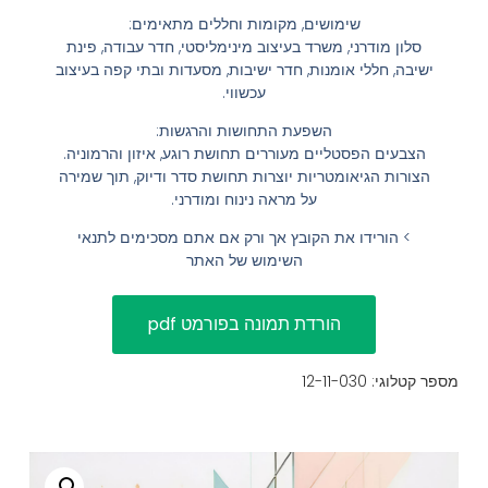
שימושים, מקומות וחללים מתאימים:
הוסף קו תחתון לקישורים
format_underlined
סלון מודרני, משרד בעיצוב מינימליסטי, חדר עבודה, פינת
סמן קישורים
ישיבה, חללי אומנות, חדר ישיבות, מסעדות ובתי קפה בעיצוב
font_download
עכשווי.
לאפס
cached
השפעת התחושות והרגשות:
את
השארת משוב
הצבעים הפסטליים מעוררים תחושת רוגע, איזון והרמוניה.
כל
הצורות הגיאומטריות יוצרות תחושת סדר ודיוק, תוך שמירה
הצהרת נגישות
על מראה נינוח ומודרני.
האפשרויות
> הורידו את הקובץ אך ורק אם אתם מסכימים לתנאי
השימוש של האתר
מספר קטלוגי: 12-11-030