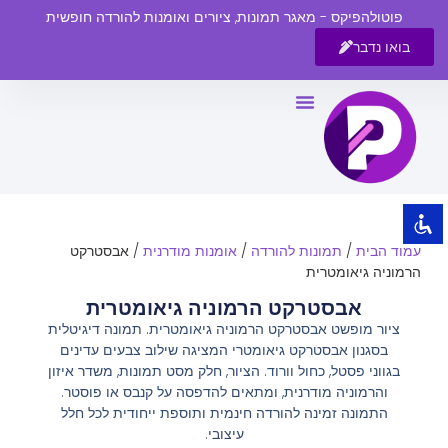
פוטולהפיקס - מאגר תמונות, ציורים ואומנות להורדה חופשית
בואו נדבר
השבת את ההבזקים
visibility_off
סמן כותרות
title
צבע רקע
settings
זום (הקטנה)
zoom_out
עמוד הבית
/
תמונות להורדה
/
אומנות מודרנית
/ אבסטרקט
זום (הגדלה)
zoom_in
הרמוניה גיאומטרית
הקטנת גופן
remove_circle_outline
אבסטרקט הרמוניה גיאומטרית
ציור מופשט אבסטרקט הרמוניה גיאומטרית. תמונה דיגיטלית
הגדלת גופן
add_circle_outline
בסגנון אבסטרקט גיאומטרי המציגה שילוב צבעים עדינים
גופן קריא
spellcheck
בגווני פסטל, כחול וורוד. הציור, חלק מסט תמונות, משדר איזון
והרמוניה מודרנית, ומתאים להדפסה על קנבס או פוסטר.
ניגודיות בהירה
brightness_high
התמונה זמינה להורדה חינמית ותוספת ייחודית לכל חלל
עיצובי.
ניגודיות כהה
brightness_low