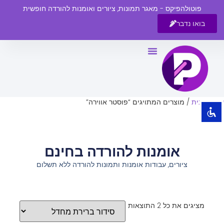
פוטולהפיקס - מאגר תמונות, ציורים ואומנות להורדה חופשית
בואו נדבר
השבת את ההבזקים
visibility_off
סמן כותרות
title
צבע רקע
settings
עמוד הבית
/ מוצרים המתויגים “פוסטר אווירה”
זום (הקטנה)
zoom_out
זום (הגדלה)
zoom_in
אומנות להורדה בחינם
הקטנת גופן
remove_circle_outline
ציורים, עבודות אומנות ותמונות להורדה ללא תשלום
הגדלת גופן
add_circle_outline
גופן קריא
spellcheck
ניגודיות בהירה
brightness_high
מציגים את כל ⁦2⁩ התוצאות
ניגודיות כהה
brightness_low