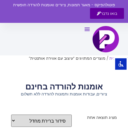
פוטולהפיקס - מאגר תמונות, ציורים ואומנות להורדה חופשית
בואו נדבר
השבת את ההבזקים
visibility_off
סמן כותרות
title
צבע רקע
settings
עמוד הבית
/ מוצרים המתויגים “עיצוב עם אווירה אותנטית”
זום (הקטנה)
zoom_out
זום (הגדלה)
zoom_in
אומנות להורדה בחינם
הקטנת גופן
remove_circle_outline
ציורים, עבודות אומנות ותמונות להורדה ללא תשלום
הגדלת גופן
add_circle_outline
גופן קריא
spellcheck
ניגודיות בהירה
brightness_high
מציג תוצאה אחת
ניגודיות כהה
brightness_low