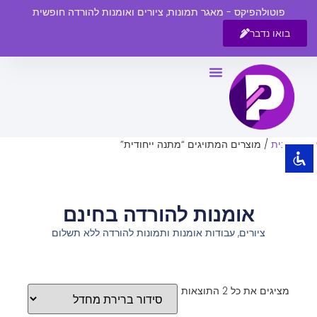
פוטולהפיקס - מאגר תמונות, ציורים ואומנות להורדה חופשית
בואו נדבר
השבת את ההבזקים
visibility_off
סמן כותרות
title
צבע רקע
settings
עמוד הבית
/ מוצרים המתויגים “מתנה ייחודית”
זום (הקטנה)
zoom_out
זום (הגדלה)
zoom_in
אומנות להורדה בחינם
הקטנת גופן
remove_circle_outline
ציורים, עבודות אומנות ותמונות להורדה ללא תשלום
הגדלת גופן
add_circle_outline
גופן קריא
spellcheck
ניגודיות בהירה
brightness_high
מציגים את כל ⁦2⁩ התוצאות
ניגודיות כהה
brightness_low