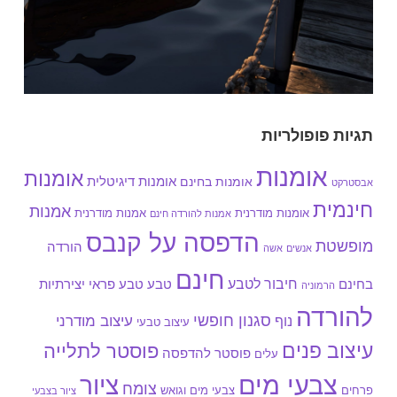
תגיות פופולריות
אומנות
אומנות
אומנות בחינם
אומנות דיגיטלית
אבסטרקט
חינמית
אמנות
אומנות מודרנית
אמנות מודרנית
אמנות להורדה חינם
הדפסה על קנבס
מופשטת
הורדה
אנשים
אשה
חינם
חיבור לטבע
בחינם
טבע
טבע פראי
יצירתיות
הרמוניה
להורדה
סגנון חופשי
עיצוב מודרני
נוף
עיצוב טבעי
עיצוב פנים
פוסטר לתלייה
פוסטר להדפסה
עלים
צבעי מים
ציור
צומח
צבעי מים וגואש
פרחים
ציור בצבעי