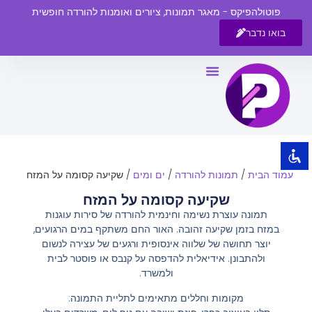
פוטולהפיקס - מאגר תמונות, ציורים ואומנות להורדה חופשית
בואו נדבר
השבת את ההבזקים
visibility_off
סמן כותרות
title
צבע רקע
settings
זום (הקטנה)
zoom_out
עמוד הבית
/
תמונות להורדה
/
ים ומים
/ שקיעה קסומה על המזח
זום (הגדלה)
zoom_in
שקיעה קסומה על המזח
הקטנת גופן
remove_circle_outline
תמונה עוצרת נשימה וחינמית להורדה של סירות עוגנות
במזח בזמן שקיעה זהובה. האור החם משתקף במים הרגועים,
הגדלת גופן
add_circle_outline
יוצר תחושה של שלווה אינסופית ורגעים של עצירה לנשום
גופן קריא
spellcheck
ולהתבונן. אידיאלית להדפסה על קנבס או פוסטר לבית
ולמשרד.
ניגודיות בהירה
brightness_high
מקומות וחללים מתאימים לתליית התמונה:
ניגודיות כהה
brightness_low