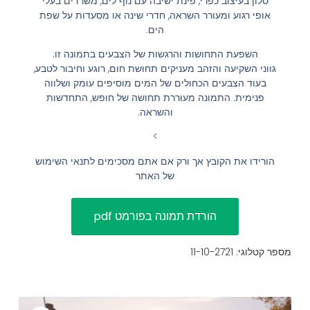
סלון בעיצוב כפרי, פינת ישיבה עם נוף לים, משרדים בעלי
אופי רגוע ומעורר השראה, חדרי שינה או מסעדות על שפת
הוסף קו תחתון לקישורים
format_underlined
הים.
סמן קישורים
font_download
השפעת התחושות והרגשות של הצבעים בתמונה זו:
גווני השקיעה והזהב מעניקים תחושת חום, רוגע וחיבור לטבע,
לאפס
cached
בעוד הצבעים הכחולים של המים מוסיפים עומק ושלווה
את
השארת משוב
פנימית. התמונה מעוררת תחושה של חופש, התחדשות
כל
והשראה.
הצהרת נגישות
האפשרויות
>
הורידו את הקובץ אך ורק אם אתם מסכימים לתנאי השימוש
של האתר
מספר קטלוגי: 11-10-2721